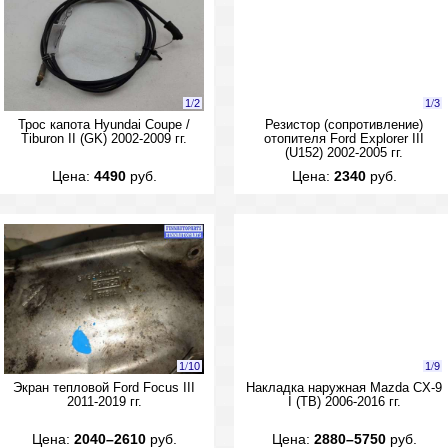
1
/
2
1
/
3
Трос капота Hyundai Coupe /
Резистор (сопротивление)
Tiburon II (GK) 2002-2009 гг.
отопителя Ford Explorer III
(U152) 2002-2005 гг.
Цена:
4490
руб.
Цена:
2340
руб.
1
/
10
1
/
9
Экран тепловой Ford Focus III
Накладка наружная Mazda CX-9
2011-2019 гг.
I (TB) 2006-2016 гг.
Цена:
2040–2610
руб.
Цена:
2880–5750
руб.