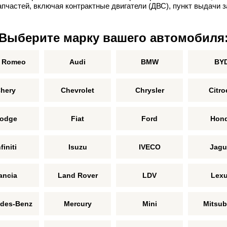
пчастей, включая контрактные двигатели (ДВС), пункт выдачи з
Выберите марку вашего автомобиля
a Romeo
Audi
BMW
BY
hery
Chevrolet
Chrysler
Citro
odge
Fiat
Ford
Hon
finiti
Isuzu
IVECO
Jagu
ancia
Land Rover
LDV
Lex
des-Benz
Mercury
Mini
Mitsub