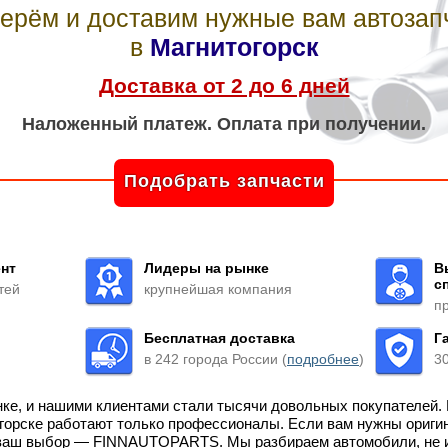
ерём и доставим нужные вам автозап
в
Магнитогорск
Доставка от 2 до 6 дней
Наложенный платеж. Оплата при получении.
Подобрать запчасти
нт
Лидеры на рынке
В
с
тей
крупнейшая компания
п
Бесплатная доставка
Г
в 242 города России (
подробнее
)
3
нке, и нашими клиентами стали тысячи довольных покупателей.
огорске работают только профессионалы. Если вам нужны ориги
, ваш выбор — FINNAUTOPARTS. Мы разбираем автомобили, не и