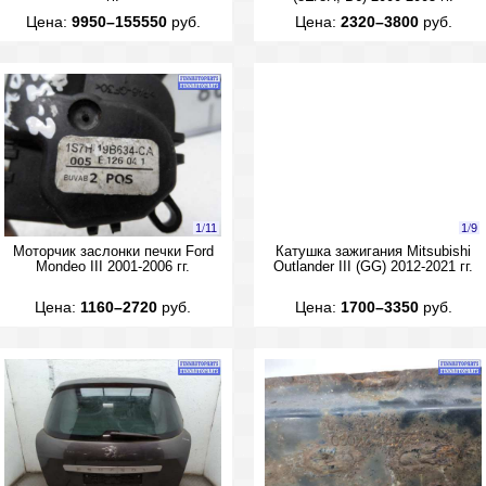
Цена:
9950–155550
руб.
Цена:
2320–3800
руб.
1
/
11
1
/
9
Моторчик заслонки печки Ford
Катушка зажигания Mitsubishi
Mondeo III 2001-2006 гг.
Outlander III (GG) 2012-2021 гг.
Цена:
1160–2720
руб.
Цена:
1700–3350
руб.