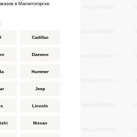
аказов в Магнитогорске.
:
D
Cadillac
en
Daewoo
da
Hummer
ar
Jeep
us
Lincoln
ishi
Nissan