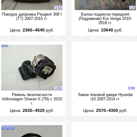
1
/
11
1
/
3
Поводок дворника Peugeot 308 I
Балка подвески передняя
(T7) 2007-2015 гг.
(Подрамник) Kia Venga 2010-
2018 гг.
Цена:
2360–4640
руб.
Цена:
10640
руб.
1
/
11
1
/
10
Ремень безопасности
Замок боковой двери Hyundai
Volkswagen Sharan II (7N) с 2010
i10 2007-2014 гг.
г.
Цена:
2630–4520
руб.
Цена:
2570–4300
руб.