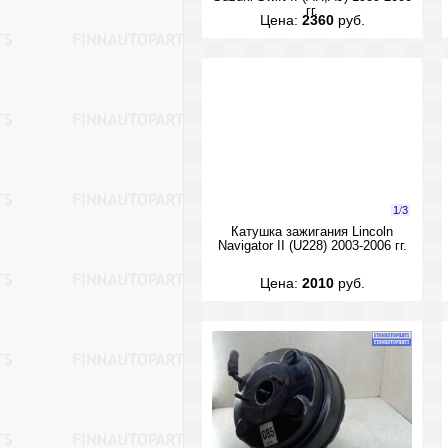
гг.
Цена:
2360
руб.
1
/
3
Катушка зажигания Lincoln
Navigator II (U228) 2003-2006 гг.
Цена:
2010
руб.