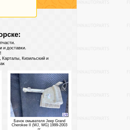
орске:
пчасти.
 и доставки.
!
, Карталы, Кизильский и
мак
1
/
9
Бачок омывателя Jeep Grand
Cherokee II (WJ, WG) 1999-2003
гг.