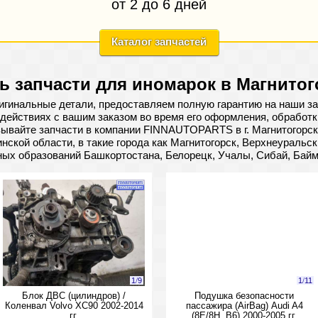
от 2 до 6 дней
Каталог запчастей
ь запчасти для иномарок в Магнитог
гинальные детали, предоставляем полную гарантию на наши за
действиях с вашим заказом во время его оформления, обработки
ывайте запчасти в компании FINNAUTOPARTS в г. Магнитогорск
нской области, в такие города как Магнитогорск, Верхнеуральск
ных образований Башкортостана, Белорецк, Учалы, Сибай, Бай
1
/
9
1
/
11
Блок ДВС (цилиндров) /
Подушка безопасности
Коленвал Volvo XC90 2002-2014
пассажира (AirBag) Audi A4
гг.
(8E/8H, B6) 2000-2005 гг.