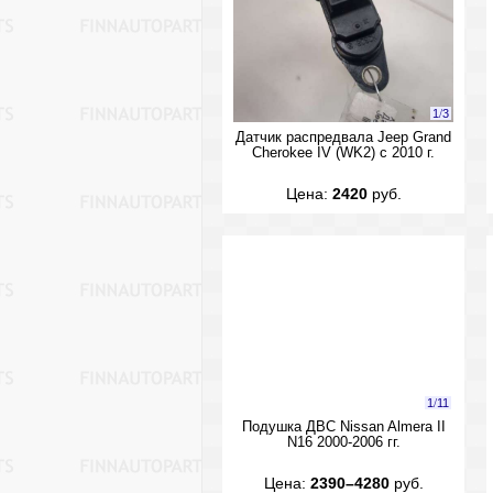
1
/
3
Датчик распредвала Jeep Grand
Cherokee IV (WK2) с 2010 г.
Цена:
2420
руб.
1
/
11
Подушка ДВС Nissan Almera II
N16 2000-2006 гг.
Цена:
2390–4280
руб.