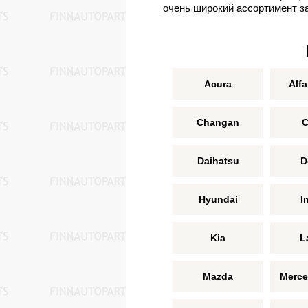
очень широкий ассортимент за
Acura
Alf
Changan
C
Daihatsu
D
Hyundai
In
Kia
L
Mazda
Merce