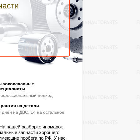
части
ысококлассные
пециалисты
рофессиональный подход
арантия на детали
0 дней на ДВС, 14 на остальное
 На нашей разборке иномарок
нальные запчасти хорошего
меющие пробега по РФ. У нас