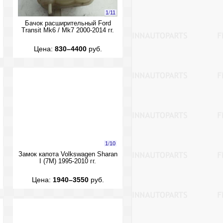
1
/
11
Бачок расширительный Ford
Transit Mk6 / Mk7 2000-2014 гг.
Цена:
830–4400
руб.
1
/
10
Замок капота Volkswagen Sharan
I (7M) 1995-2010 гг.
Цена:
1940–3550
руб.