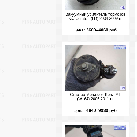
1
/
8
Вакуумный усилитель тормозов
Kia Cerato I (LD) 2004-2009 гг.
Цена:
3600–4060
руб.
1
/
9
Стартер Mercedes-Benz ML
(W164) 2005-2011 гг.
Цена:
4640–9930
руб.