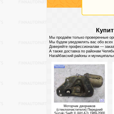
Купит
Мы продаём только проверенные ори
Мы будем уведомлять вас обо всех 
Доверяйте профессионалам — заказ
А также доставка по районам Челяби
Нагайбакский районы и муниципаль
1
/
2
Моторчик дворников
(стеклоочистителя) Передний
Suzuki Swift II (AH,AJ) 1989-2000